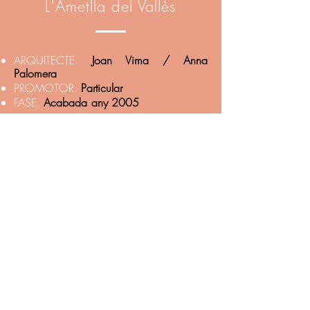
L'Ametlla del Vallès
ARQUITECTE.
Joan Vima / Anna
Palomera
PROMOTOR.
Particular
FASE.
Acabada any 2005
Habitatge Unifamiliar
Aïllat, Castellgalí
ARQUITECTE.
Joan Vima / Anna
Palomera
PROMOTOR.
Particular
FASE.
Acabada any?