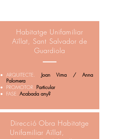
Habitatge Unifamiliar
Aïllat, Sant Salvador de
Guardiola
ARQUITECTE.
Joan Vima / Anna
Palomera
PROMOTOR.
Particular
FASE.
Acabada any?
Direcció Obra Habitatge
Unifamiliar Aïllat,