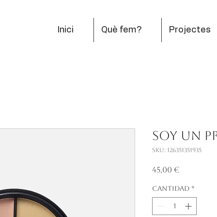
Inici
Què fem?
Projectes
Soy un 
SKU: 126351351935
Precio
45,00 €
Cantidad
*